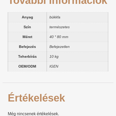
További információk
Anyag
bükkfa
Szín
természetes
Méret
40 * 80 mm
Befejezés
Befejezetlen
Teherbírás
10 kg
OEM/ODM
IGEN
Értékelések
Még nincsenek értékelések.