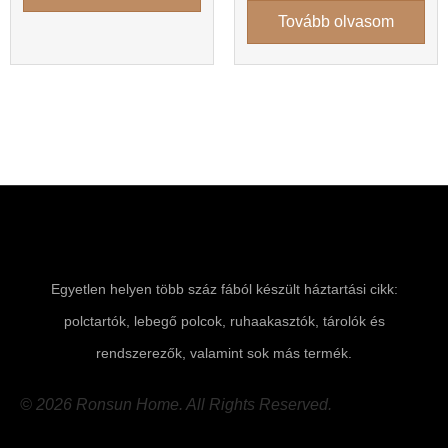
Tovább olvasom
Egyetlen helyen több száz fából készült háztartási cikk:
polctartók, lebegő polcok, ruhaakasztók, tárolók és
rendszerezők, valamint sok más termék.
© 2026 Ronsun Home. All Rights Reserved.