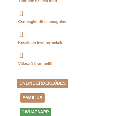
Többféle fizetési mód
Csomagküldő csomagolás
Készleten lévő termékek
Válasz 1 órán belül
ONLINE ÉRDEKLŐDÉS
EMAIL US
WHATSAPP