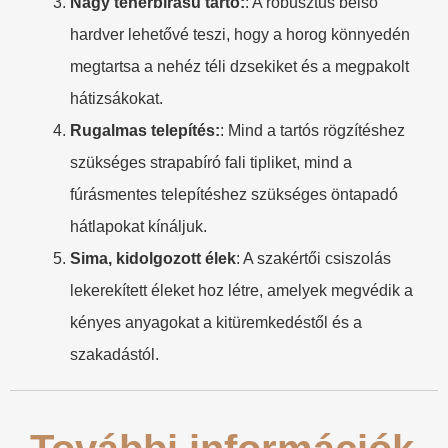
Nagy teherbírású tartó:
: A robusztus belső
hardver lehetővé teszi, hogy a horog könnyedén
megtartsa a nehéz téli dzsekiket és a megpakolt
hátizsákokat.
Rugalmas telepítés:
: Mind a tartós rögzítéshez
szükséges strapabíró fali tipliket, mind a
fúrásmentes telepítéshez szükséges öntapadó
hátlapokat kínáljuk.
Sima, kidolgozott élek
: A szakértői csiszolás
lekerekített éleket hoz létre, amelyek megvédik a
kényes anyagokat a kitüremkedéstől és a
szakadástól.