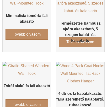
Minimalista tömörfa fali
akasztó
Természetes bambusz
ajtóra akasztható, 5
Tovább olvasom
szeges kabát- és
kalaptartó
Tovább olvasom
Zsiráf alakú fa fali akasztó
4 db-os fa kabátakasztó,
falra szerelhető kalaptartó,
Tovább olvasom
ruhaakasztó