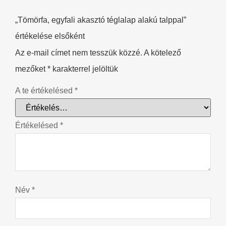
„Tömörfa, egyfali akasztó téglalap alakú talppal”
értékelése elsőként
Az e-mail címet nem tesszük közzé.
A kötelező
mezőket
*
karakterrel jelöltük
A te értékelésed
*
Értékelésed
*
Név
*