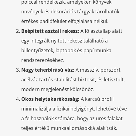
polccal rendelkezik, amelyeken könyvek,
növények és dekorációs tárgyak tárolhatók
értékes padlófelület elfoglalása nélkül.
Beépített asztali rekesz:
A fő asztallap alatt
egy integrált nyitott rekesz található a
billentyűzetek, laptopok és papírmunka
rendszerezéséhez.
Nagy teherbírású váz:
A masszív, porszórt
acélváz tartós stabilitást biztosít, és letisztult,
modern megjelenést kölcsönöz.
Okos helytakarékosság:
A karcsú profil
minimalizálja a fizikai helyigényt, lehetővé téve
a felhasználók számára, hogy az üres falakat
teljes értékű munkaállomásokká alakítsák.