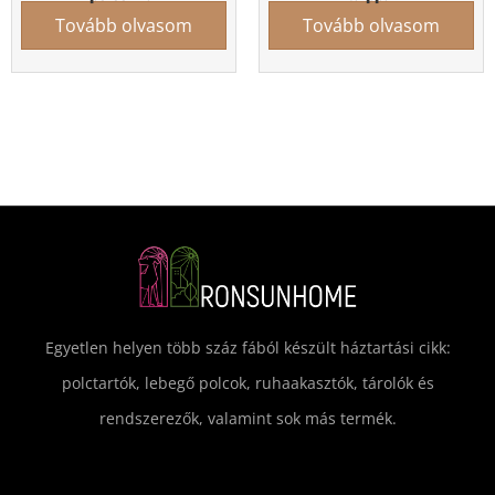
Tovább olvasom
Tovább olvasom
Egyetlen helyen több száz fából készült háztartási cikk:
polctartók, lebegő polcok, ruhaakasztók, tárolók és
rendszerezők, valamint sok más termék.