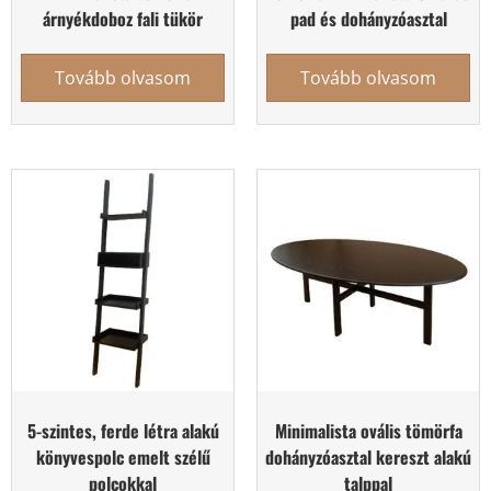
árnyékdoboz fali tükör
pad és dohányzóasztal
Tovább olvasom
Tovább olvasom
5-szintes, ferde létra alakú
Minimalista ovális tömörfa
könyvespolc emelt szélű
dohányzóasztal kereszt alakú
polcokkal
talppal