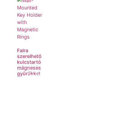
Falra
szerelhető
kulcstartó
mágneses
gyűrűkkel
Tovább
olvasom