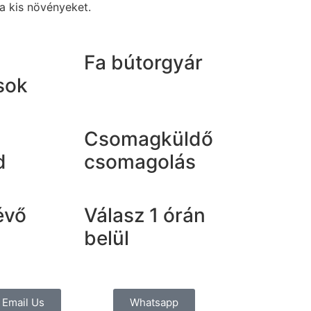
 a kis növényeket.
Fa bútorgyár
sok
Csomagküldő
d
csomagolás
évő
Válasz 1 órán
belül
Email Us
Whatsapp