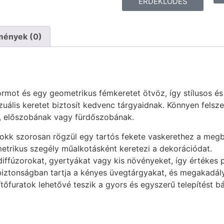
ÉRDEKLŐDÉS
mények (0)
ormot és egy geometrikus fémkeretet ötvöz, így stílusos és h
zuális keretet biztosít kedvenc tárgyaidnak. Könnyen felszer
k, előszobának vagy fürdőszobának.
okk szorosan rögzül egy tartós fekete vaskerethez a meg
trikus szegély műalkotásként keretezi a dekorációdat.
ffúzorokat, gyertyákat vagy kis növényeket, így értékes pu
biztonságban tartja a kényes üvegtárgyakat, és megakadály
tőfuratok lehetővé teszik a gyors és egyszerű telepítést bár