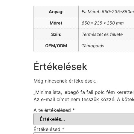
Anyag:
Fa Méret: 650*235*350m
Méret
650 * 235 * 350 mm
Szín:
Természet és fekete
OEM/ODM
Támogatás
Értékelések
Még nincsenek értékelések.
„Minimalista, lebegő fa fali polc fém kerette
Az e-mail címet nem tesszük közzé.
A köte
A te értékelésed
*
Értékelésed
*