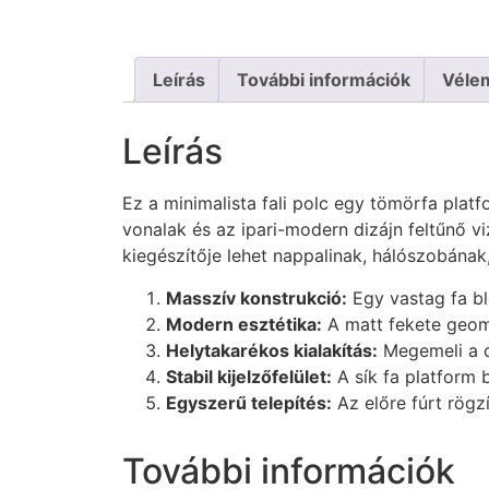
Leírás
További információk
Véle
Leírás
Ez a minimalista fali polc egy tömörfa platf
vonalak és az ipari-modern dizájn feltűnő vi
kiegészítője lehet nappalinak, hálószobána
Masszív konstrukció:
Egy vastag fa bl
Modern esztétika:
A matt fekete geome
Helytakarékos kialakítás:
Megemeli a di
Stabil kijelzőfelület:
A sík fa platform 
Egyszerű telepítés:
Az előre fúrt rögzí
További információk