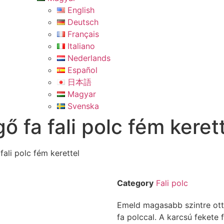
English
Deutsch
Français
Italiano
Nederlands
Español
日本語
Magyar
Svenska
ő fa fali polc fém keret
fali polc fém kerettel
Category
Fali polc
Emeld magasabb szintre ott
fa polccal. A karcsú fekete