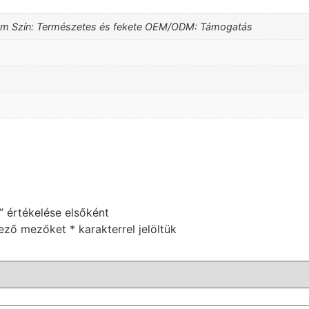
m Szín: Természetes és fekete OEM/ODM: Támogatás
l” értékelése elsőként
lező mezőket
*
karakterrel jelöltük