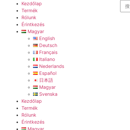
Kezdőlap
Termék
Rólunk
Érintkezés
Magyar
English
Deutsch
Français
Italiano
Nederlands
Español
日本語
Magyar
Svenska
Kezdőlap
Termék
Rólunk
Érintkezés
Magyar