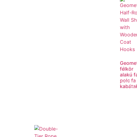
Geomet
félkör
alakú fa
polc fa
kabáta
To
ol