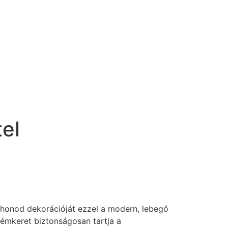
tel
honod dekorációját ezzel a modern, lebegő
 fémkeret biztonságosan tartja a