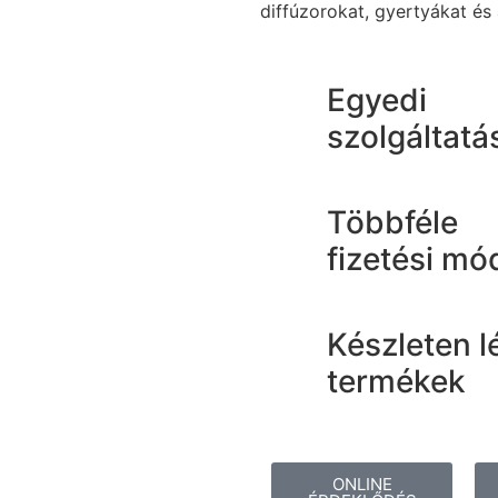
diffúzorokat, gyertyákat és
Egyedi
szolgáltatá
Többféle
fizetési mó
Készleten l
termékek
ONLINE