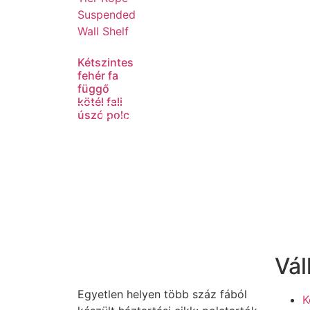
Kétszintes
fehér fa
függő
kötél fali
úszó polc
Tovább
olvasom
Vál
Egyetlen helyen több száz fából
K