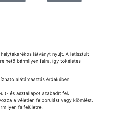
elytakarékos látványt nyújt. A letisztult
elhető bármilyen falra, így tökéletes
bízható alátámasztás érdekében.
lt- és asztallapot szabadít fel.
ozza a véletlen felborulást vagy kiömlést.
milyen falfelületre.