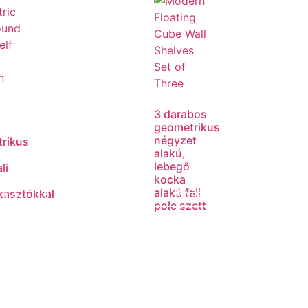
3 darabos
geometrikus
négyzet
rikus
alakú,
lebegő
li
Tovább
kocka
olvasom
alakú fali
kasztókkal
vább
polc szett
vasom