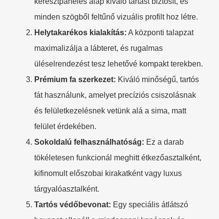
keresztpaneles alap kiváló tartást biztosít, és
minden szögből feltűnő vizuális profilt hoz létre.
Helytakarékos kialakítás:
A központi talapzat
maximalizálja a lábteret, és rugalmas
üléselrendezést tesz lehetővé kompakt terekben.
Prémium fa szerkezet:
Kiváló minőségű, tartós
fát használunk, amelyet precíziós csiszolásnak
és felületkezelésnek vetünk alá a sima, matt
felület érdekében.
Sokoldalú felhasználhatóság:
Ez a darab
tökéletesen funkcionál meghitt étkezőasztalként,
kifinomult előszobai kirakatként vagy luxus
tárgyalóasztalként.
Tartós védőbevonat:
Egy speciális átlátszó