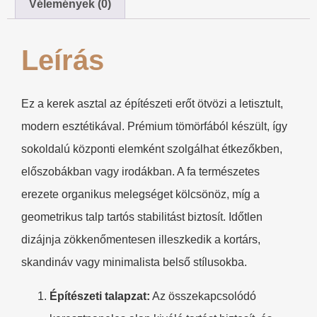
Vélemények (0)
Leírás
Ez a kerek asztal az építészeti erőt ötvözi a letisztult,
modern esztétikával. Prémium tömörfából készült, így
sokoldalú központi elemként szolgálhat étkezőkben,
előszobákban vagy irodákban. A fa természetes
erezete organikus melegséget kölcsönöz, míg a
geometrikus talp tartós stabilitást biztosít. Időtlen
dizájnja zökkenőmentesen illeszkedik a kortárs,
skandináv vagy minimalista belső stílusokba.
Építészeti talapzat:
Az összekapcsolódó