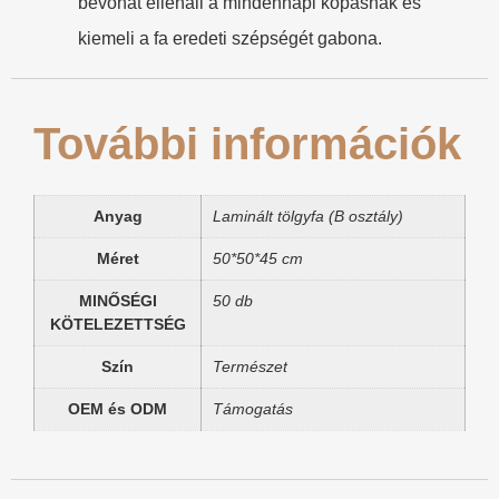
bevonat ellenáll a mindennapi kopásnak és
kiemeli a fa eredeti szépségét gabona.
További információk
Anyag
Laminált tölgyfa (B osztály)
Méret
50*50*45 cm
MINŐSÉGI
50 db
KÖTELEZETTSÉG
Szín
Természet
OEM és ODM
Támogatás