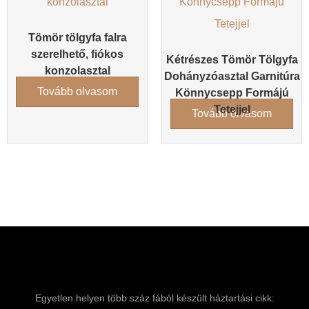
Tömör tölgyfa falra
szerelhető, fiókos
Kétrészes Tömör Tölgyfa
konzolasztal
Dohányzóasztal Garnitúra
Tovább olvasom
Könnycsepp Formájú
Tetejjel
Tovább olvasom
Egyetlen helyen több száz fából készült háztartási cikk: