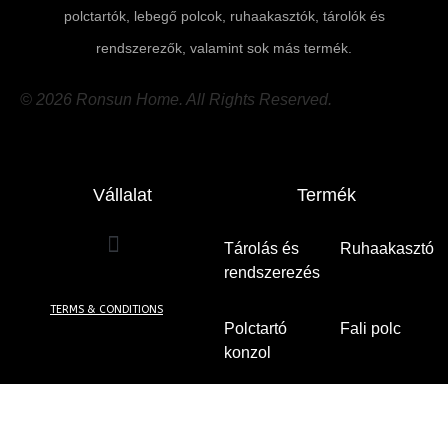
polctartók, lebegő polcok, ruhaakasztók, tárolók és
rendszerezők, valamint sok más termék.
© 2026 Ronsun Home. All Rights Reserved.
Vállalat
Termék
Tárolás és
Ruhaakasztó
rendszerezés
(8)
(5)
TERMS & CONDITIONS
Polctartó
Fali polc
(49)
konzol
(7)
Fa perforált
fal
(5)