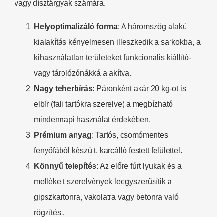
vagy dísztárgyak számára.
​Helyoptimalizáló forma​
​: A háromszög alakú
kialakítás kényelmesen illeszkedik a sarkokba, a
kihasználatlan területeket funkcionális kiállító-
vagy tárolózónákká alakítva.
​Nagy teherbírás​
​: Páronként akár 20 kg-ot is
elbír (fali tartókra szerelve) a megbízható
mindennapi használat érdekében.
​Prémium anyag​
​: Tartós, csomómentes
fenyőfából készült, karcálló festett felülettel.
​Könnyű telepítés​
​: Az előre fúrt lyukak és a
mellékelt szerelvények leegyszerűsítik a
gipszkartonra, vakolatra vagy betonra való
rögzítést.