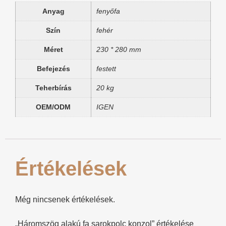
Anyag
fenyőfa
Szín
fehér
Méret
230 * 280 mm
Befejezés
festett
Teherbírás
20 kg
OEM/ODM
IGEN
Értékelések
Még nincsenek értékelések.
„Háromszög alakú fa sarokpolc konzol” értékelése