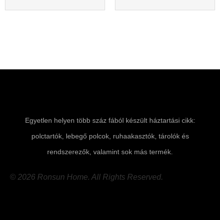
Egyetlen helyen több száz fából készült háztartási cikk:
polctartók, lebegő polcok, ruhaakasztók, tárolók és
rendszerezők, valamint sok más termék.
© 2026 Ronsun Home. All Rights Reserved.