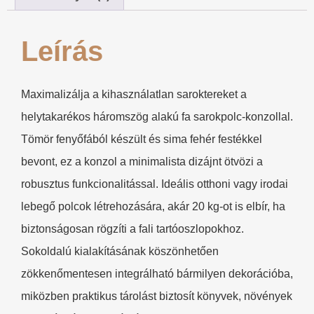
Leírás
Maximalizálja a kihasználatlan saroktereket a
helytakarékos háromszög alakú fa sarokpolc-konzollal.
Tömör fenyőfából készült és sima fehér festékkel
bevont, ez a konzol a minimalista dizájnt ötvözi a
robusztus funkcionalitással. Ideális otthoni vagy irodai
lebegő polcok létrehozására, akár 20 kg-ot is elbír, ha
biztonságosan rögzíti a fali tartóoszlopokhoz.
Sokoldalú kialakításának köszönhetően
zökkenőmentesen integrálható bármilyen dekorációba,
miközben praktikus tárolást biztosít könyvek, növények