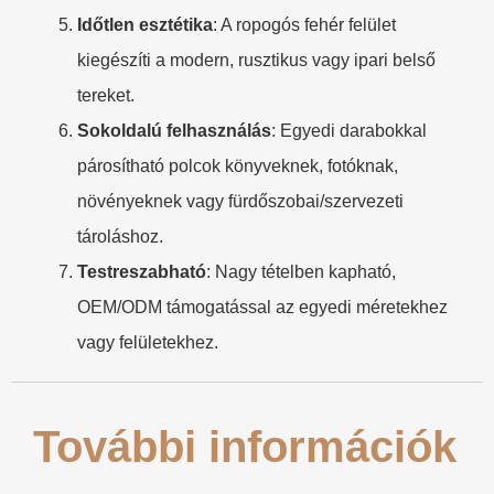
​Időtlen esztétika​
​: A ropogós fehér felület
kiegészíti a modern, rusztikus vagy ipari belső
tereket.
​Sokoldalú felhasználás​
​: Egyedi darabokkal
párosítható polcok könyveknek, fotóknak,
növényeknek vagy fürdőszobai/szervezeti
tároláshoz.
​Testreszabható​
​: Nagy tételben kapható,
OEM/ODM támogatással az egyedi méretekhez
vagy felületekhez.
További információk