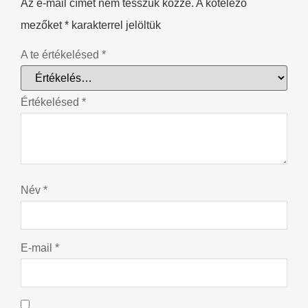
Az e-mail címet nem tesszük közzé.
A kötelező
mezőket
*
karakterrel jelöltük
A te értékelésed
*
Értékelésed
*
Név
*
E-mail
*