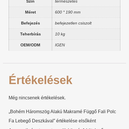
Szín
természetes
Méret
600 * 190 mm
Befejezés
befejezetlen csiszolt
Teherbírás
10 kg
OEM/ODM
IGEN
Értékelések
Még nincsenek értékelések.
„Bohém Háromszög Alakú Makramé Függő Fali Polc
Fa Lebegő Deszkával” értékelése elsőként