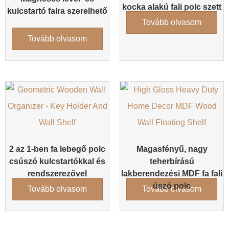
kocka alakú fali polc szett
kulcstartó falra szerelhető
Tovább olvasom
Tovább olvasom
2 az 1-ben fa lebegő polc
Magasfényű, nagy
csúszó kulcstartókkal és
teherbírású
rendszerezővel
lakberendezési MDF fa fali
úszó polc
Tovább olvasom
Tovább olvasom