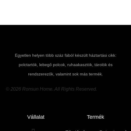
Egyetlen helyen több száz fából készült háztartási cikk:
polctartók, lebegő polcok, ruhaakasztók, tárolók és
rendszerezők, valamint sok más termék.
© 2026 Ronsun Home. All Rights Reserved.
Vállalat
Termék