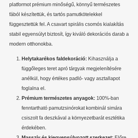
platformot prémium minőségű, könnyű természetes
fából készítettük, és tartós pamutkötelekkel
függesztettük fel. A csavart spirális csomós kialakítás
stabil egyensúlyt biztosít, így kiváló dekorációs darab a
modern otthonokba.
Helytakarékos faldekoráció:
Kihasználja a
függőleges teret apró tárgyak megjelenítésére
anélkül, hogy értékes padló- vagy asztallapot
foglalna el.
Prémium természetes anyagok:
100%-ban
fenntartható pamutzsinórokat kombinál simára
csiszolt fa deszkával a környezetbarát esztétika
érdekében.
Masszív és kiegyensúlyozott szerkezet:
Előre