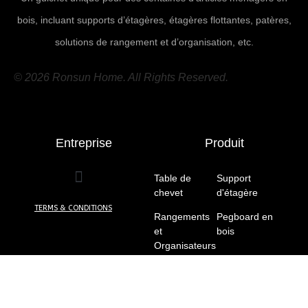
bois, incluant supports d’étagères, étagères flottantes, patères,
solutions de rangement et d’organisation, etc.
© 2026 Ronsun Home. All Rights Reserved.
Entreprise
Produit
Table de
Support
chevet
(10)
d'étagère
(7)
TERMS & CONDITIONS
Rangements
Pegboard en
et
bois
(5)
Organisateurs
(5)
Patère
(8)
Meubles
(24)