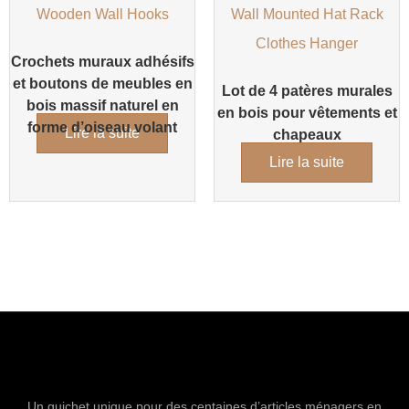
Crochets muraux adhésifs
et boutons de meubles en
Lot de 4 patères murales
bois massif naturel en
en bois pour vêtements et
forme d’oiseau volant
Lire la suite
chapeaux
Lire la suite
Un guichet unique pour des centaines d’articles ménagers en