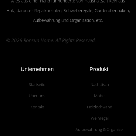
Alles aus einer Hand für hunderte von Haushaltsartikeln aus
Holz, darunter Regalkonsolen, Schweberegale, Garderobenhaken,
Aufbewahrung und Organisation, etc.
© 2026 Ronsun Home. All Rights Reserved.
Unternehmen
Produkt
Startseite
Nachttisch
Über uns
Möbel
Kontakt
Holzlochwand
Weinregal
Aufbewahrung & Organizer