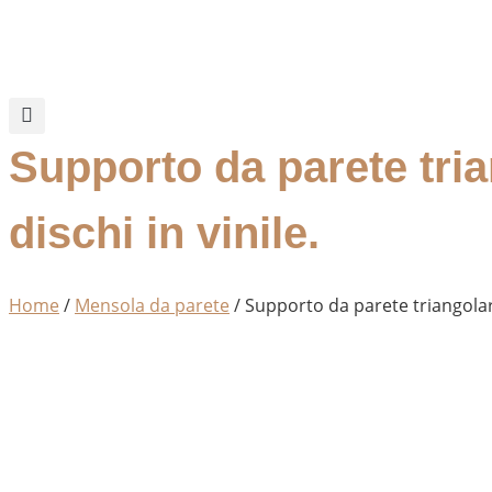
Vai
al
contenuto
Supporto da parete trian
dischi in vinile.
Home
/
Mensola da parete
/ Supporto da parete triangolare 