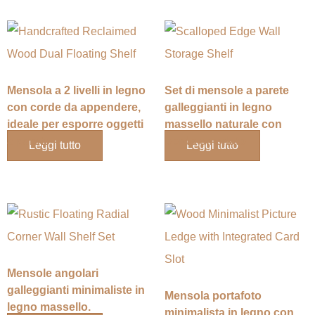
Mensola a 2 livelli in legno
Set di mensole a parete
con corde da appendere,
galleggianti in legno
ideale per esporre oggetti
massello naturale con
a parete
bordo smerlato
Leggi tutto
Leggi tutto
Mensole angolari
galleggianti minimaliste in
Mensola portafoto
legno massello.
minimalista in legno con