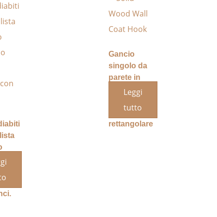
Gancio
singolo da
parete in
legno
Leggi
massello
tutto
con base
iabiti
rettangolare
ista
o
lo
gi
to
ci.