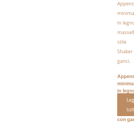
Append
minimal
in legn
massel
Leg
stile
tut
Shaker
con gan