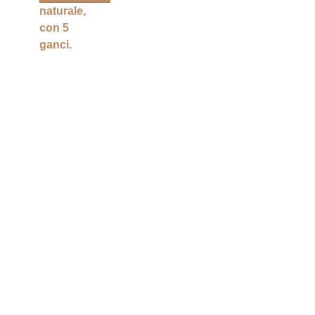
naturale,
con 5
ganci.