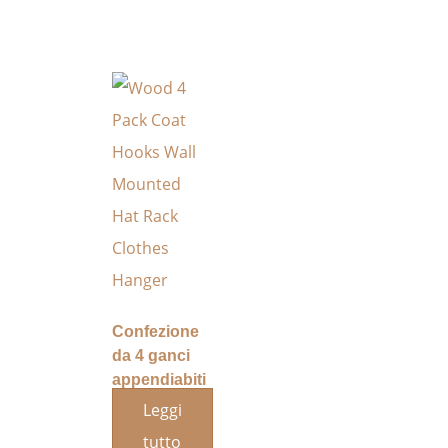
Confezione
da 4 ganci
appendiabiti
in legno da
Leggi
parete, per
tutto