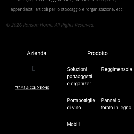
appendiabiti, articoli per lo stoccaggio e l’organizzazione, ecc.
© 2026 Ronsun Home. All Rights Reserved.
Azienda
Prodotto
Soluzioni
Reggimensola
portaoggetti
(7)
e organizer
TERMS & CONDITIONS
(5)
Portabottiglie
Pannello
di vino
(2)
forato in legno
(5)
Mobili
(24)