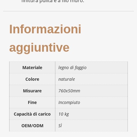
finitura pulita e a filo muro.
Informazioni
aggiuntive
Materiale
legno di faggio
Colore
naturale
Misurare
760x50mm
Fine
Incompiuto
Capacità di carico
10 kg
OEM/ODM
SÌ