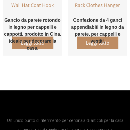
Gancio da parete rotondo
Confezione da 4 ganci
in legno per cappelli e
appendiabiti in legno da
cappotti, prodotto in Cina,
parete, per cappelli e
ideale per decorare la
vestiti.
Leggi tutto
Leggi tutto
casa.
Un unico punto di riferimento per centinaia di articoli per la casa
in legno, tra cui reggimensola, mensole a scomparsa,