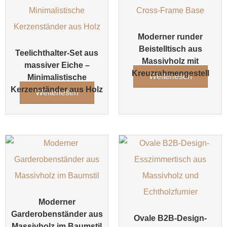
Moderner runder
Beistelltisch aus
Teelichthalter-Set aus
Massivholz mit
massiver Eiche –
Kreuzrahmengestell
Weiterlesen
Minimalistische
Kerzenständer aus Holz
Weiterlesen
Moderner
Garderobenständer aus
Ovale B2B-Design-
Massivholz im Baumstil