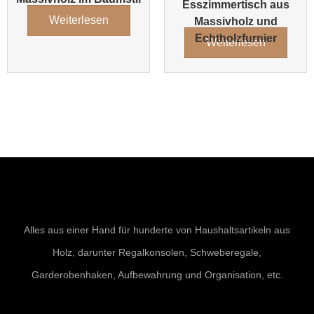
Esszimmertisch aus
Weiterlesen
Massivholz und
Echtholzfurnier
Weiterlesen
Alles aus einer Hand für hunderte von Haushaltsartikeln aus
Holz, darunter Regalkonsolen, Schweberegale,
Garderobenhaken, Aufbewahrung und Organisation, etc.