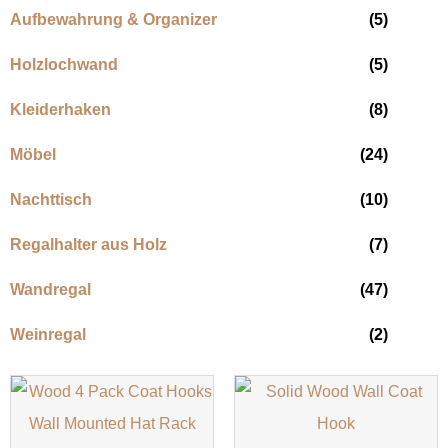
Aufbewahrung & Organizer
(5)
Holzlochwand
(5)
Kleiderhaken
(8)
Möbel
(24)
Nachttisch
(10)
Regalhalter aus Holz
(7)
Wandregal
(47)
Weinregal
(2)